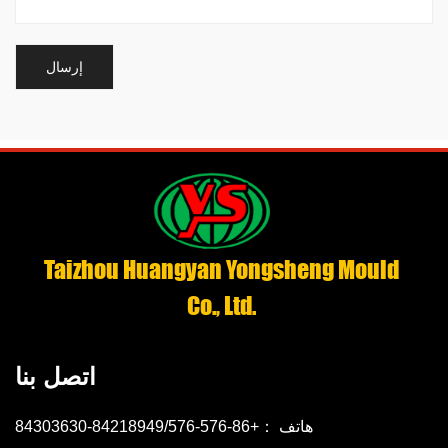
Taizhou Huangyan Yongsheng Mould
Co., Ltd.
اتصل بنا
هاتف ：+86-576-84218949/576-84303630